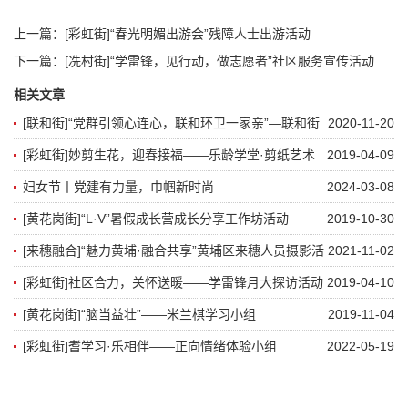
上一篇：
[彩虹街]“春光明媚出游会”残障人士出游活动
下一篇：
[冼村街]“学雷锋，见行动，做志愿者”社区服务宣传活动
相关文章
[联和街]“党群引领心连心，联和环卫一家亲”—联和街
2020-11-20
庆祝广州市第三十三个环卫工人节活动
[彩虹街]妙剪生花，迎春接福——乐龄学堂·剪纸艺术
2019-04-09
小组
妇女节丨党建有力量，巾帼新时尚
2024-03-08
[黄花岗街]“L·V”暑假成长营成长分享工作坊活动
2019-10-30
[来穗融合]“魅力黄埔·融合共享”黄埔区来穗人员摄影活
2021-11-02
动圆满落幕！
[彩虹街]社区合力，关怀送暖——学雷锋月大探访活动
2019-04-10
[黄花岗街]“脑当益壮”——米兰棋学习小组
2019-11-04
[彩虹街]耆学习·乐相伴——正向情绪体验小组
2022-05-19