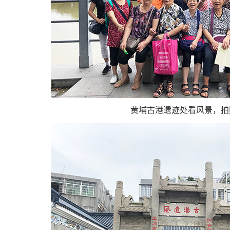
黄埔古港遗迹处看风景，拍