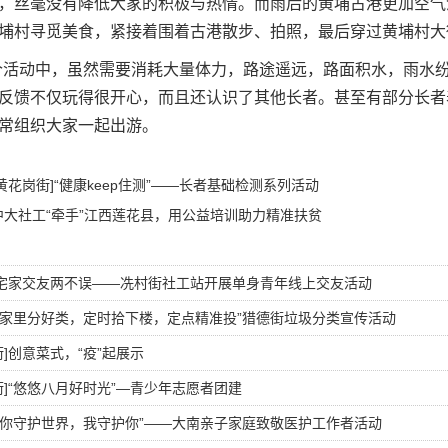
，丝毫没有降低大家的积极与热情。而雨后的黄埔古港更加空气
埔村寻觅美食，紧接着围着古港散步、拍照，最后穿过黄埔村大
个活动中，虽然需要消耗大量体力，路途遥远，路面积水，雨水
反馈不仅玩得很开心，而且还认识了其他长者。甚至有部分长者
常组织大家一起出游。
[黄花岗街]“健康keep住测”——长者基础检测系列活动
中大社工“牵手”江西莲花县，用公益培训助力精准扶贫
]宅家交友两不误——冼村街社工站开展单身青年线上交友活动
]“家里分好类，定时拾下楼，定点精准投”猎德街垃圾分类宣传活动
街]创意菜式，“疫”起展示
街]“悠悠八月好时光”—青少年志愿者团建
]“你守护世界，我守护你”——大南亲子家庭致敬医护工作者活动