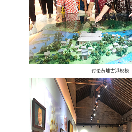
讨论黄埔古港规模