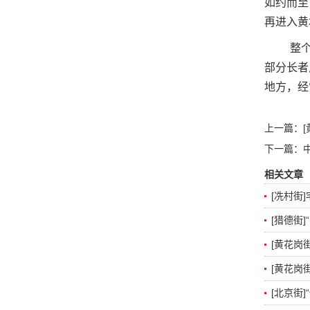
如约而至
再进入黄
整
部分长者
地方，经
上一篇：
下一篇：
相关文章
[冼村街
[猎德街
[黄花岗
[黄花岗
[北京街