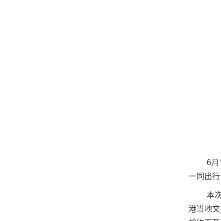
6
一同出行
本
港当地文