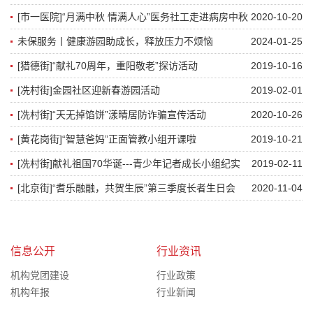
[市一医院]“月满中秋 情满人心”医务社工走进病房中秋
2020-10-20
节主题活动
未保服务丨健康游园助成长，释放压力不烦恼
2024-01-25
[猎德街]“献礼70周年，重阳敬老”探访活动
2019-10-16
[冼村街]金园社区迎新春游园活动
2019-02-01
[冼村街]“天无掉馅饼”漾晴居防诈骗宣传活动
2020-10-26
[黄花岗街]“智慧爸妈”正面管教小组开课啦
2019-10-21
[冼村街]献礼祖国70华诞---青少年记者成长小组纪实
2019-02-11
[北京街]“耆乐融融，共贺生辰”第三季度长者生日会
2020-11-04
信息公开
行业资讯
机构党团建设
行业政策
机构年报
行业新闻