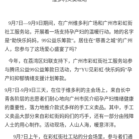
9月7日—9月9日期间，在广州维多利广场和广州市彩虹街
社工服务站，开展着一场支持孕产妇的温暖行动。她的名字
是“助快乐妈妈，99公益乐筹款”。居住在“慈善之城”的广州
人，您参与了这场爱心盛宴了吗？
今年，在荔湾区妇联支持下，广州市彩虹街社工服务站
参
与腾讯公益
99公益筹款日活动
，为
“YU见彩虹·快乐妈妈”孕
产妇抑郁情绪支援计划筹款。
9月7日-9月9日三天，在位于维多利的主会场上，来自长中
青各阶层的志愿者们耐心地向广州市民介绍孕产妇情绪健康
的重要性，落力地推介款式多样的手工义卖品。其中，手工
义卖品大部分来自彩虹街妈妈们的巧手，还有一部分由残障
人士的用心制作。活动现场，人山人海，暖意洋洋。
9月7日上午，在彩虹街社工站的分会场里，参与者们通