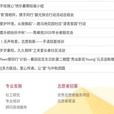
]“手绘我心”快乐暑期绘画小组
]“‘青’情相伴，携手同行”晨光探访行动活动总结会
]“爱护环境，从我做起”---跑马地花园社区“清青家园”行动
]“耆乐缤纷庆中秋”——隽峰苑2020年长者联欢会
丨无声有爱，志愿助医——手语技能培训
]“岁岁重阳，久久相伴”之关爱长者社区活动
“Teen使同行”计划---春田花花生日趴第二期暨“秀出新花Young”元旦迎新
街]多方联动，爱心传递，让“爱”与中秋团圆
专业发展
志愿者招募
社工研究
优秀志愿者服务项目
专业培训
志愿者寄语
顾问咨询服务