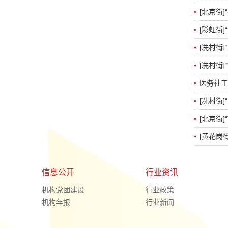
[北京街
[彩虹街
[冼村街
[冼村街
医务社工
[冼村街
[北京街]
[黄花岗
信息公开
行业资讯
机构党团建设
行业政策
机构年报
行业新闻