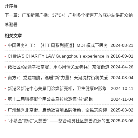
开序幕
下一篇：
广东新闻广播：37℃+！广州多个街道开放庇护站供群众纳
凉避暑
相关文章
中国医务社工：【社工周系列报道】MDT模式下医务
2024-03-21
社工介入安宁疗护个案的实践与反思
CHINA’S CHARITY LAW Guangzhou’s experience in
2016-09-01
fund...
微社区e家通幸福茶滘：用心用情关爱老兵！茶滘街道
2024-04-26
走访慰问退役军人
南方+：党建领航，温暖“新”力量！天河冼村街将关爱
2024-08-04
送给新就业群体
新港区新港中心美景门诊焕新亮相，卫生健康IP形象
2024-10-11
“豚小新”正式发布
第十二届猎德街全民公益马拉松邀您“益”起跑
2024-11-04
广州越秀北京街：启动近百项品牌活动，全民志愿迎
2025-03-02
全运
“小基金”带动“大慈善” ——整合动员社区慈善资源的五
2025-06-06
点经验