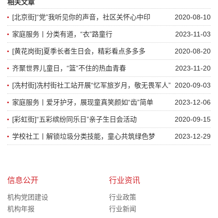
相关文章
[北京街]“党”我听见你的声音，社区关怀心中印
2020-08-10
家庭服务丨分类有道，“衣”路童行
2023-11-03
[黄花岗街]夏季长者生日会，精彩看点多多多
2020-08-20
齐聚世界儿童日，“篮”不住的热血青春
2023-11-20
[冼村街]冼村街社工站开展“忆军旅岁月，敬无畏军人”
2020-09-03
——八一退伍军人探访活动
家庭服务丨爱牙护牙，展现童真笑颜如“齿”简单
2023-12-06
[彩虹街]“五彩缤纷同乐日”亲子生日会活动
2020-09-15
学校社工丨解锁垃圾分类技能，童心共筑绿色梦
2023-12-29
信息公开
行业资讯
机构党团建设
行业政策
机构年报
行业新闻