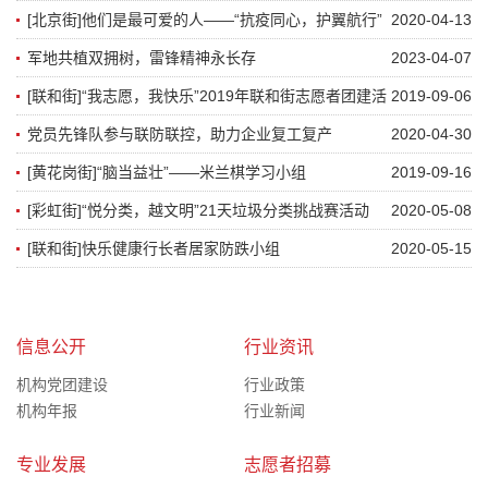
[北京街]他们是最可爱的人——“抗疫同心，护翼航行”
2020-04-13
北京街社工站抗疫暖心系列行动
军地共植双拥树，雷锋精神永长存
2023-04-07
[联和街]“我志愿，我快乐”2019年联和街志愿者团建活
2019-09-06
动
党员先锋队参与联防联控，助力企业复工复产
2020-04-30
[黄花岗街]“脑当益壮”——米兰棋学习小组
2019-09-16
[彩虹街]“悦分类，越文明”21天垃圾分类挑战赛活动
2020-05-08
[联和街]快乐健康行长者居家防跌小组
2020-05-15
信息公开
行业资讯
机构党团建设
行业政策
机构年报
行业新闻
专业发展
志愿者招募