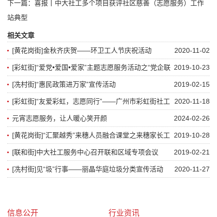
下一篇：
喜报丨中大社工多个项目获评社区慈善（志愿服务）工作
站典型
相关文章
[黄花岗街]金秋齐庆贺——环卫工人节庆祝活动
2020-11-02
[彩虹街]“爱党•爱国•爱家”主题志愿服务活动之“党企联
2019-10-23
心护耆安，敬老风尚传彩虹”探访活动
[冼村街]“惠民政策进万家”宣传活动
2019-02-15
[彩虹街]“友爱彩虹，志愿同行”——广州市彩虹街社工
2020-11-18
站2019年度优秀志愿者表扬大会
元宵志愿服务，让人暖心笑开颜
2024-02-26
[黄花岗街]“汇聚越秀”来穗人员融合课堂之来穗家长工
2019-10-28
作坊讲座
[联和街]中大社工服务中心召开联和区域专项会议
2019-02-21
[冼村街]见“圾”行事——丽晶华庭垃圾分类宣传活动
2020-11-27
信息公开
行业资讯