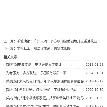
上一篇：
羊城晚报：广州天河：多方联动帮助困境儿童重返校园
下一篇：
学校社工丨知法守未来，共筑成长路
相关文章
[冼村街]电波传爱---电话天使义工培训
2019-01-28
为老服务丨多方联动，打通服务最后一米
2024-01-31
[彩虹街]“未来的我们”青少年个人规划课程服务见面会
2019-10-17
[冼村街]“创意灯笼，点亮中秋”手工灯笼评比活动
2020-10-30
[冼村街]“共建幸福快乐家庭，共享和谐美好社区”跑马
2019-01-30
地花园社区第七届趣味运动会
[彩虹街]“爱党·爱国·爱家”主题志愿服务活动之“We
2019-10-22