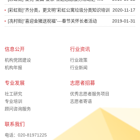
want you”——广播社、公益社招新活动
[彩虹街]“齐分类，更文明”彩虹公寓垃圾分类知识培训
2020-11-17
活动
[冼村街]“喜迎金猪送祝福”---春节关怀长者活动
2019-01-31
信息公开
行业资讯
机构党团建设
行业政策
机构年报
行业新闻
专业发展
志愿者招募
社工研究
优秀志愿者服务项目
专业培训
志愿者寄语
顾问咨询服务
联系我们
电话：020-81971225