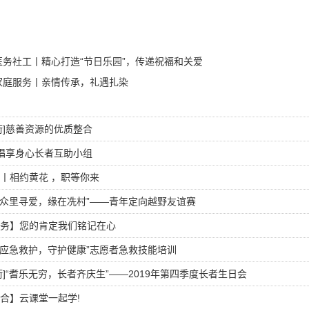
医务社工丨精心打造“节日乐园”，传递祝福和关爱
家庭服务丨亲情传承，礼遇扎染
街]慈善资源的优质整合
]唱享身心长者互助小组
丨相约黄花 ，职等你来
]“众里寻爱，缘在冼村”——青年定向越野友谊赛
务】您的肯定我们铭记在心
]“应急救护，守护健康”志愿者急救技能培训
街]“耆乐无穷，长者齐庆生”——2019年第四季度长者生日会
合】云课堂一起学!