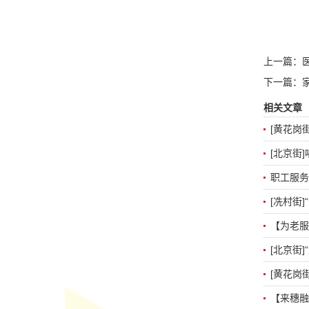
上一篇：
下一篇：
相关文章
[黄花岗
[北京街
职工服务
[冼村街
【为老服
[北京街
[黄花岗
【来穗融